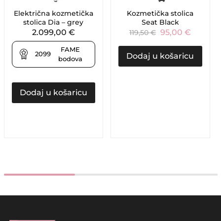
Električna kozmetička
Kozmetička stolica
stolica Dia – grey
Seat Black
2.099,00
€
95,00
€
119,50
€
FAME
2099
Dodaj u košaricu
bodova
Dodaj u košaricu