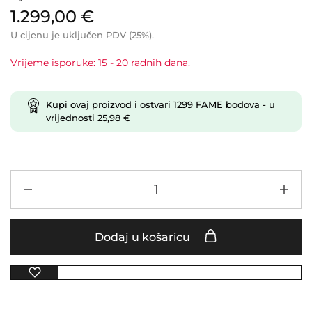
1.299,00
€
U cijenu je uključen PDV (25%).
Vrijeme isporuke: 15 - 20 radnih dana.
Kupi ovaj proizvod i ostvari
1299
FAME bodova
- u
vrijednosti
25,98
€
Dodaj u košaricu