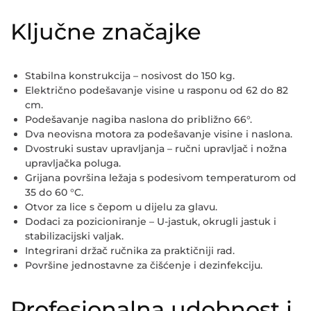
Ključne značajke
Stabilna konstrukcija
– nosivost do 150 kg.
Električno podešavanje visine
u rasponu od 62 do 82
cm.
Podešavanje nagiba naslona
do približno 66°.
Dva neovisna motora
za podešavanje visine i naslona.
Dvostruki sustav upravljanja
– ručni upravljač i nožna
upravljačka poluga.
Grijana površina ležaja
s podesivom temperaturom od
35 do 60 °C.
Otvor za lice s čepom
u dijelu za glavu.
Dodaci za pozicioniranje
– U-jastuk, okrugli jastuk i
stabilizacijski valjak.
Integrirani držač ručnika
za praktičniji rad.
Površine jednostavne za čišćenje i dezinfekciju
.
Profesionalna udobnost i