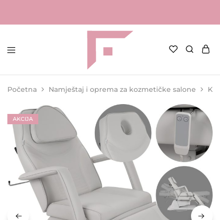
FAME
Profesionalna
Shop
oprema
za
Početna
Namještaj i oprema za kozmetičke salone
Koz
kozmetičke
salone
AKCIJA