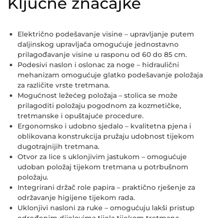
Ključne značajke
Električno podešavanje visine
– upravljanje putem
daljinskog upravljača omogućuje jednostavno
prilagođavanje visine u rasponu od 60 do 85 cm.
Podesivi naslon i oslonac za noge
– hidraulični
mehanizam omogućuje glatko podešavanje položaja
za različite vrste tretmana.
Mogućnost ležećeg položaja
– stolica se može
prilagoditi položaju pogodnom za kozmetičke,
tretmanske i opuštajuće procedure.
Ergonomsko i udobno sjedalo
– kvalitetna pjena i
oblikovana konstrukcija pružaju udobnost tijekom
dugotrajnijih tretmana.
Otvor za lice s uklonjivim jastukom
– omogućuje
udoban položaj tijekom tretmana u potrbušnom
položaju.
Integrirani držač role papira
– praktično rješenje za
održavanje higijene tijekom rada.
Uklonjivi nasloni za ruke
– omogućuju lakši pristup