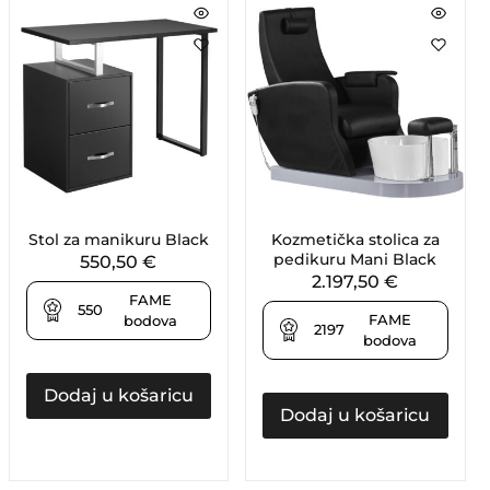
Stol za manikuru Black
Kozmetička stolica za
pedikuru Mani Black
550,50
€
2.197,50
€
FAME
550
FAME
bodova
2197
bodova
Dodaj u košaricu
Dodaj u košaricu