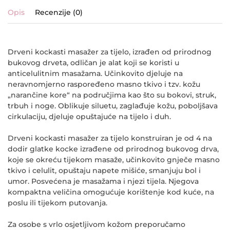
Opis
Recenzije (0)
Drveni kockasti masažer za tijelo, izrađen od prirodnog
bukovog drveta, odličan je alat koji se koristi u
anticelulitnim masažama. Učinkovito djeluje na
neravnomjerno raspoređeno masno tkivo i tzv. kožu
„narančine kore“ na područjima kao što su bokovi, struk,
trbuh i noge. Oblikuje siluetu, zaglađuje kožu, poboljšava
cirkulaciju, djeluje opuštajuće na tijelo i duh.
Drveni kockasti masažer za tijelo konstruiran je od 4 na
dodir glatke kocke izrađene od prirodnog bukovog drva,
koje se okreću tijekom masaže, učinkovito gnječe masno
tkivo i celulit, opuštaju napete mišiće, smanjuju bol i
umor. Posvećena je masažama i njezi tijela. Njegova
kompaktna veličina omogućuje korištenje kod kuće, na
poslu ili tijekom putovanja.
Za osobe s vrlo osjetljivom kožom preporučamo