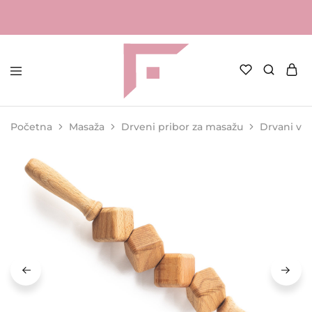
FAME
Profesionalna
Shop
oprema
za
Početna
Masaža
Drveni pribor za masažu
Drvani val
kozmetičke
salone