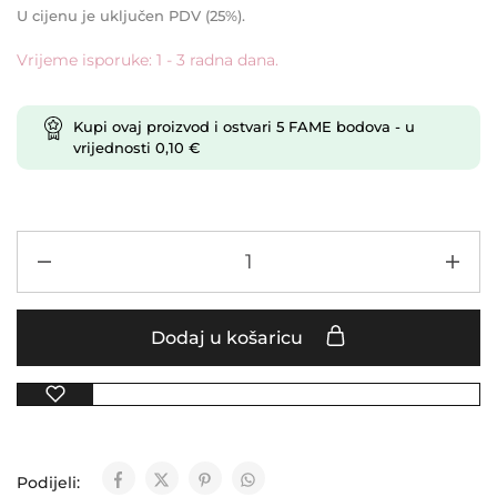
U cijenu je uključen PDV (25%).
Vrijeme isporuke: 1 - 3 radna dana.
Kupi ovaj proizvod i ostvari
5
FAME bodova
- u
vrijednosti
0,10
€
Dodaj u košaricu
Podijeli: