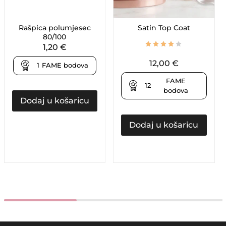
Rašpica polumjesec
Satin Top Coat
80/100
1,20
€
12,00
€
1
FAME bodova
FAME
12
bodova
Dodaj u košaricu
Dodaj u košaricu