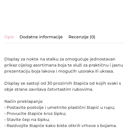
Opis
Dodatne informacije
Recenzije (0)
Display za nokte na stalku za omogućuje jednostavan
prikaz cijelog asortimana boja te služi za praktičnu i jasnu
prezentaciju boja lakova i mogućih uzoraka ili ukrasa.
Display se sastoji od 30 prozirnih štapića od kojih svaki s
obje strane završava četvrtastim rubovima.
Način preklapanja:
• Postavite postolje i umetnite plastični štapić u rupu;
• Provucite štapiće kroz šipku;
• Stavite čep na šipku;
• Razdvojite štapiće kako biste otkrili vrhove s bojama.