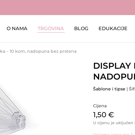
O NAMA
TRGOVINA
BLOG
EDUKACIJE
cka – 10 kom, nadopuna bez prstena
DISPLAY 
NADOPUN
Šablone i tipse
| Ši
Cijena
1,50
€
U cijenu je uključen
Vrijeme isporuke: 1 