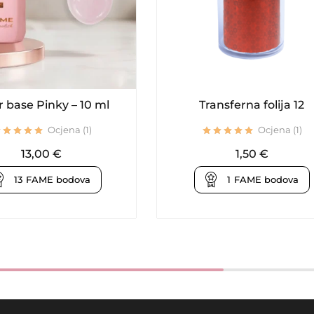
r base Pinky – 10 ml
Transferna folija 12
Ocjena (1)
Ocjena (1)
13,00
€
1,50
€
13
FAME bodova
1
FAME bodova