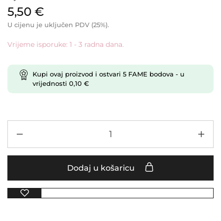
5,50
€
U cijenu je uključen PDV (25%).
Vrijeme isporuke: 1 - 3 radna dana.
Kupi ovaj proizvod i ostvari
5
FAME bodova
- u
vrijednosti
0,10
€
Dodaj u košaricu