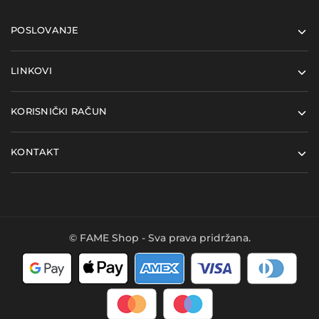
POSLOVANJE
LINKOVI
KORISNIČKI RAČUN
KONTAKT
© FAME Shop - Sva prava pridržana.
Kupi ovaj proizvod i
Dodaj u košaricu
ostvari
5
FAME bodova
- u