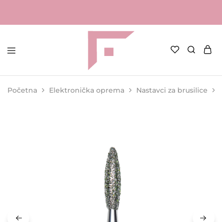
FAME
Profesionalna
Shop
oprema
za
Početna
Elektronička oprema
Nastavci za brusilice
kozmetičke
salone