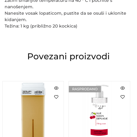
Zatim smanjite temperaturu na 40 ° C i počnite s
nanošenjem.
Nanesite vosak lopaticom, pustite da se osuši i uklonite
kidanjem.
Težina: 1 kg (približno 20 kockica)
Povezani proizvodi
RASPRODANO