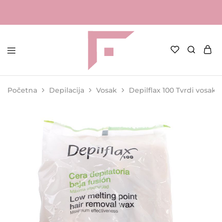
FAME
Profesionalna
Shop
oprema
za
Početna
Depilacija
Vosak
Depilflax 100 Tvrdi vosak z
kozmetičke
salone