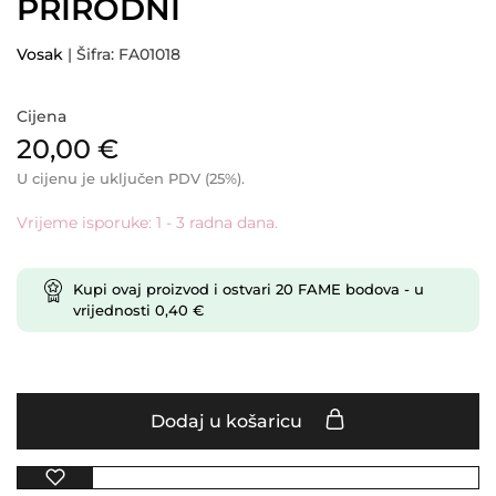
PRIRODNI
Vosak
| Šifra: FA01018
Cijena
20,00
€
U cijenu je uključen PDV (25%).
Vrijeme isporuke: 1 - 3 radna dana.
Kupi ovaj proizvod i ostvari
20
FAME bodova
- u
vrijednosti
0,40
€
Dodaj u košaricu