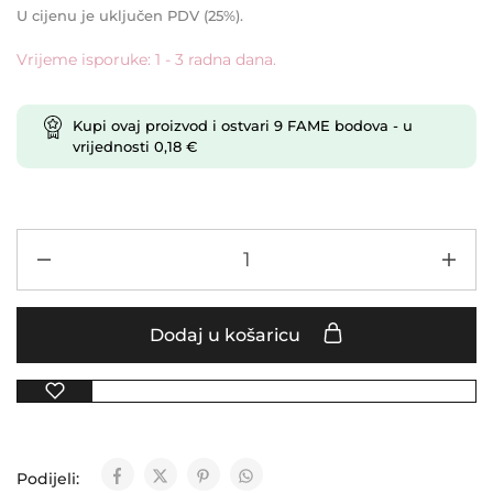
U cijenu je uključen PDV (25%).
Vrijeme isporuke: 1 - 3 radna dana.
Kupi ovaj proizvod i ostvari
9
FAME bodova
- u
vrijednosti
0,18
€
Dodaj u košaricu
Podijeli: