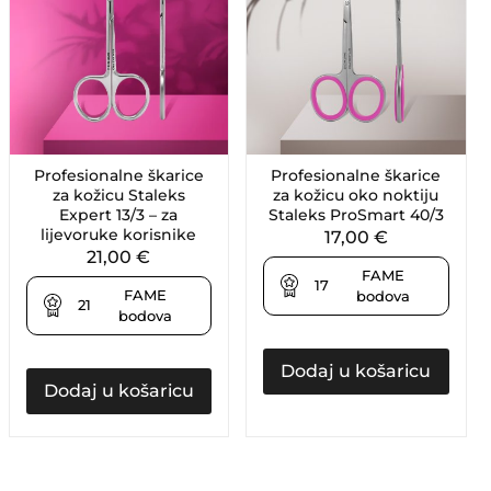
Profesionalne škarice
Profesionalne škarice
za kožicu Staleks
za kožicu oko noktiju
Expert 13/3 – za
Staleks ProSmart 40/3
lijevoruke korisnike
17,00
€
21,00
€
FAME
17
FAME
bodova
21
bodova
Dodaj u košaricu
Dodaj u košaricu