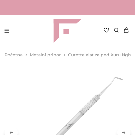
FAME
Profesionalna
Shop
oprema
za
Početna
Metalni pribor
Curette alat za pedikuru Nghia 
kozmetičke
salone