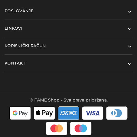
POSLOVANJE
LINKOVI
KORISNIČKI RAČUN
KONTAKT
© FAME Shop - Sva prava pridržana.
Kupi ovaj proizvod i
Dodaj u košaricu
ostvari
6
FAME bodova
- u