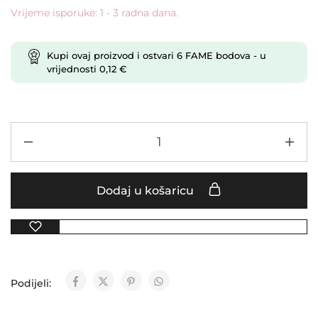
Vrijeme isporuke: 1 - 3 radna dana.
Kupi ovaj proizvod i ostvari
6
FAME bodova
- u
vrijednosti
0,12
€
Dodaj u košaricu
Podijeli: