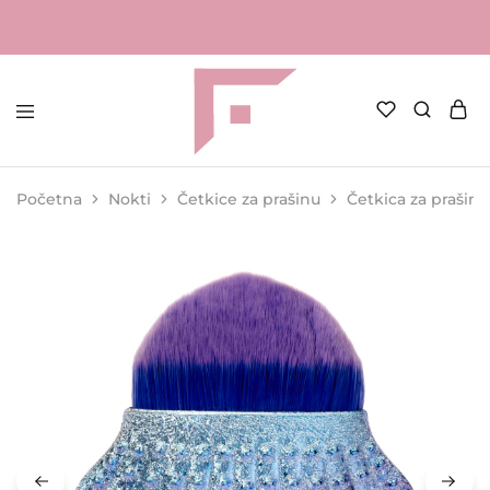
FAME
Profesionalna
Shop
oprema
za
Početna
Nokti
Četkice za prašinu
Četkica za prašinu
kozmetičke
salone