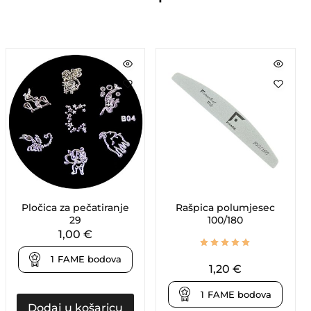
Pločica za pečatiranje
Rašpica polumjesec
29
100/180
1,00
€
1
FAME bodova
1,20
€
1
FAME bodova
Dodaj u košaricu