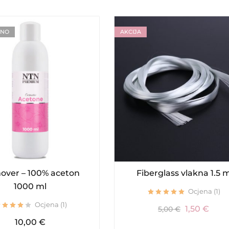
ANO
AKCIJA
ver – 100% aceton
Fiberglass vlakna 1.5 
1000 ml
Ocjena (1)
Ocjena (1)
1,50
€
5,00
€
10,00
€