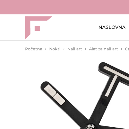
NASLOVNA
FAME
Profesionalna
Shop
oprema
za
kozmetičke
salone
Početna
Nokti
Nail art
Alat za nail art
C