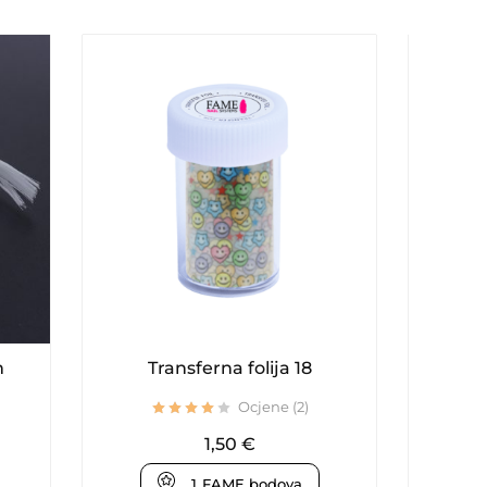
m
Transferna folija 18
Ploč
Ocjene (2)
1,50
€
1
FAME bodova