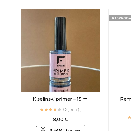
RASPROD
Kiselinski primer – 15 ml
Remo
Ocjena (1)
8,00
€
8
FAME bodova