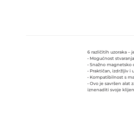
6 različitih uzoraka –
• Mogućnost stvaranj
• Snažno magnetsko dj
• Praktičan, izdržljiv 
• Kompatibilnost s 
• Ovo je savršen alat z
iznenaditi svoje klije