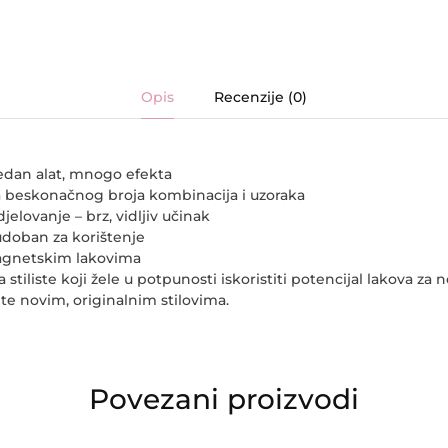
Opis
Recenzije (0)
 jedan alat, mnogo efekta
a beskonačnog broja kombinacija i uzoraka
elovanje – brz, vidljiv učinak
i udoban za korištenje
magnetskim lakovima
a stiliste koji žele u potpunosti iskoristiti potencijal lakova za 
nte novim, originalnim stilovima.
Povezani proizvodi