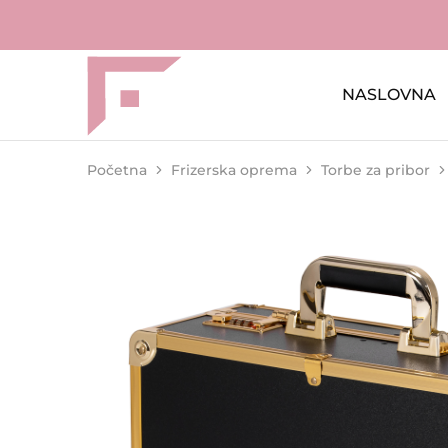
NASLOVNA
FAME
Profesionalna
Shop
oprema
za
kozmetičke
salone
Početna
Frizerska oprema
Torbe za pribor