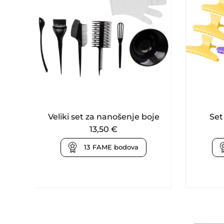
Veliki set za nanošenje boje
Set
13,50
€
13
FAME bodova