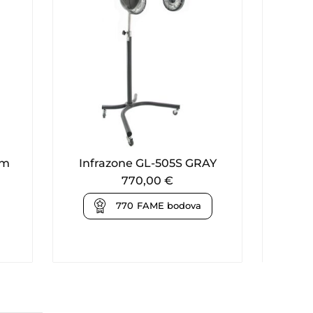
om
Infrazone GL-505S GRAY
Koli
770,00
€
770
FAME bodova