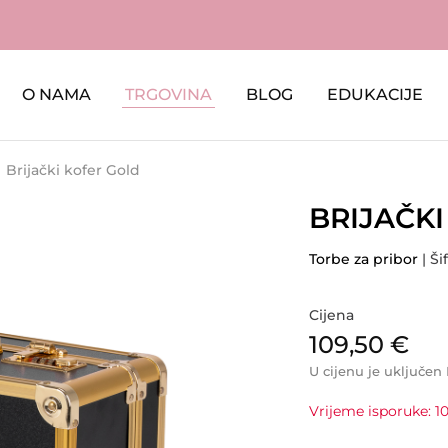
O NAMA
TRGOVINA
BLOG
EDUKACIJE
Brijački kofer Gold
BRIJAČK
Torbe za pribor
| Ši
Cijena
109,50
€
U cijenu je uključen
Vrijeme isporuke: 10