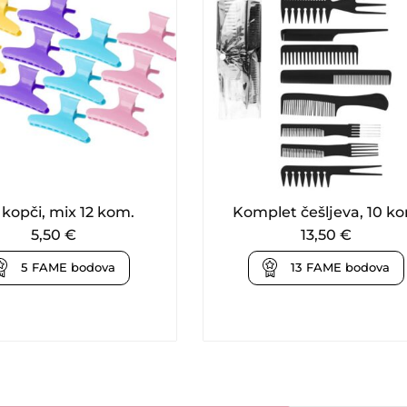
 kopči, mix 12 kom.
Komplet češljeva, 10 k
5,50
€
13,50
€
5
FAME bodova
13
FAME bodova