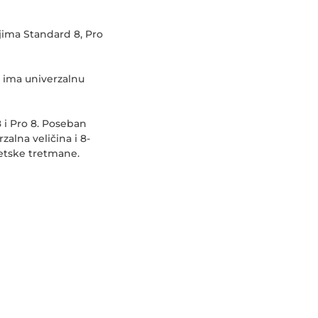
jima Standard 8, Pro
a ima univerzalnu
 i Pro 8. Poseban
alna veličina i 8-
tetske tretmane.