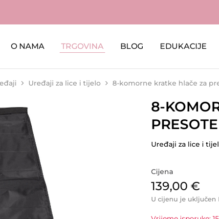
O NAMA
TRGOVINA
BLOG
EDUKACIJE
eđaji
Uređaji za lice i tijelo
8-komorne kratke hlače za pre
8-KOMOR
PRESOTE
Uređaji za lice i tije
Cijena
139,00
€
U cijenu je uključen
Vrijeme isporuke: 15