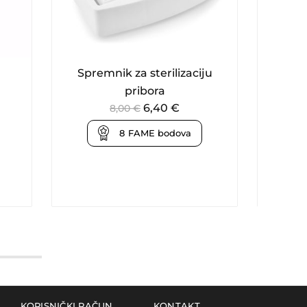
Spremnik za sterilizaciju
K
pribora
6,40
€
8,00
€
8
FAME bodova
KORISNIČKI RAČUN
KONTAKT