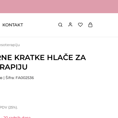
KONTAKT
soterapiju
NE KRATKE HLAČE ZA
RAPIJU
lo
| Šifra: FA002536
 PDV (25%).
 - 20 radnih dana.