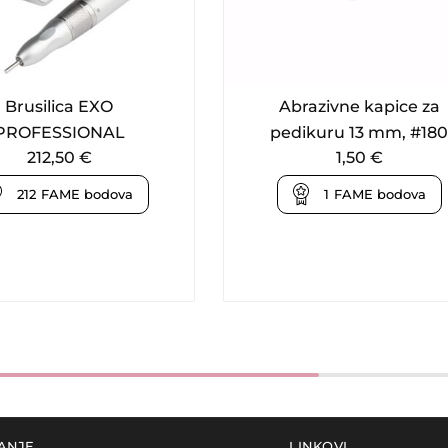
Brusilica EXO
Abrazivne kapice za
PROFESSIONAL
pedikuru 13 mm, #180
212,50
€
1,50
€
212
FAME bodova
1
FAME bodova
ANJE
LINKOVI