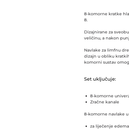
8-komorne kratke hla
8.
Dizajnirane za sveobu
veličinu, a nakon punj
Navlake za limfnu dre
dizajn u obliku kratk
komorni sustav omoguć
Set uključuje:
8-komorne univerza
Zračne kanale
8-komorne navlake u 
za liječenje edema