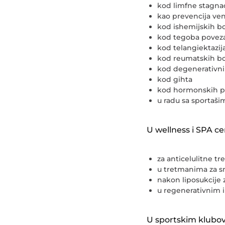
kod limfne stagnac
kao prevencija ven
kod ishemijskih bo
kod tegoba poveza
kod telangiektazij
kod reumatskih bo
kod degenerativni
kod gihta
kod hormonskih po
u radu sa sportaši
U wellness i SPA c
za anticelulitne tr
u tretmanima za s
nakon liposukcije z
u regenerativnim 
U sportskim klubov