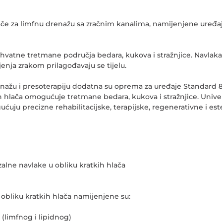
če za limfnu drenažu sa zračnim kanalima, namijenjene uređa
hvatne tretmane područja bedara, kukova i stražnjice. Navlak
enja zrakom prilagođavaju se tijelu.
nažu i presoterapiju dodatna su oprema za uređaje Standard 8
ih hlača omogućuje tretmane bedara, kukova i stražnjice. Univerz
uju precizne rehabilitacijske, terapijske, regenerativne i es
lne navlake u obliku kratkih hlača
obliku kratkih hlača namijenjene su:
 (limfnog i lipidnog)