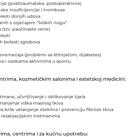
ije (posttraumatske, postoperativne)
ske insuficijencije i tromboze
lesti donjih udova
nih s osjećajem “teških nogu”
a (tzv. paučinaste vene)
lesti
h bolesti zglobova
remećaja (problemi sa štitnjačom, dijabetes)
ma i osobama aktivnima u sportu
entrima, kozmetičkim salonima i estetskoj medicini:
etmane, učvršćivanje i oblikovanje tijela
manjenje viška masnog tkiva
a brže uklanjanje oteklina i prevenciju fibroze tkiva
i relaksacijskim tretmanima
ima, centrima i za kućnu upotrebu: