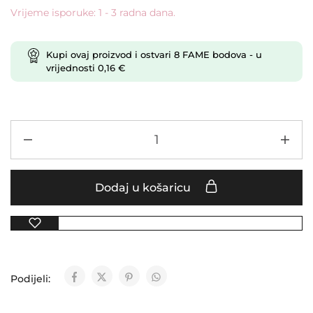
Vrijeme isporuke: 1 - 3 radna dana.
Kupi ovaj proizvod i ostvari
8
FAME bodova
- u
vrijednosti
0,16
€
Dodaj u košaricu
Podijeli: