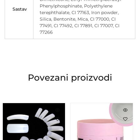
Phenylphosphinate, Polyethylene
Sastav
terephthalate, CI 77163, Iron powder,
Silica, Bentonite, Mica, CI 77000, CI
77491, CI 77492, CI 77891, CI 77007, CI
77266
Povezani proizvodi