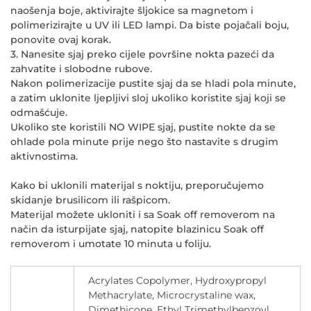
naošenja boje, aktivirajte šljokice sa magnetom i
polimerizirajte u UV ili LED lampi. Da biste pojačali boju,
ponovite ovaj korak.
3. Nanesite sjaj preko cijele površine nokta pazeći da
zahvatite i slobodne rubove.
Nakon polimerizacije pustite sjaj da se hladi pola minute,
a zatim uklonite ljepljivi sloj ukoliko koristite sjaj koji se
odmašćuje.
Ukoliko ste koristili NO WIPE sjaj, pustite nokte da se
ohlade pola minute prije nego što nastavite s drugim
aktivnostima.
Kako bi uklonili materijal s noktiju, preporučujemo
skidanje brusilicom ili rašpicom.
Materijal možete ukloniti i sa Soak off removerom na
način da isturpijate sjaj, natopite blazinicu Soak off
removerom i umotate 10 minuta u foliju.
Acrylates Copolymer, Hydroxypropyl
Methacrylate, Microcrystaline wax,
Dimethicone, Ethyl Trimethylbenzoyl