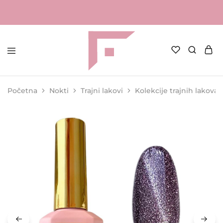
FAME
Profesionalna
Shop
oprema
za
Početna
Nokti
Trajni lakovi
Kolekcije trajnih lakova
kozmetičke
salone