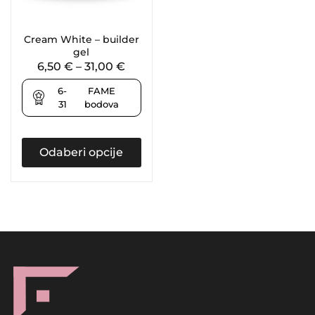
Cream White – builder
gel
6,50
€
–
31,00
€
6-
FAME
31
bodova
Odaberi opcije