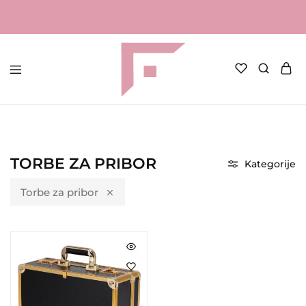
FAME
Profesionalna
Shop
oprema
za
kozmetičke
salone
Početna
Frizerska oprema
Torbe za pribor
TORBE ZA PRIBOR
Kategorije
Torbe za pribor