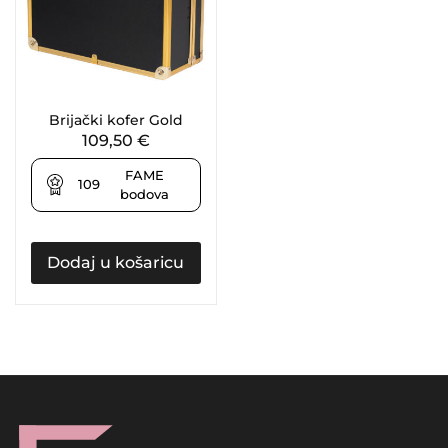
Brijački kofer Gold
109,50
€
FAME
109
bodova
Dodaj u košaricu