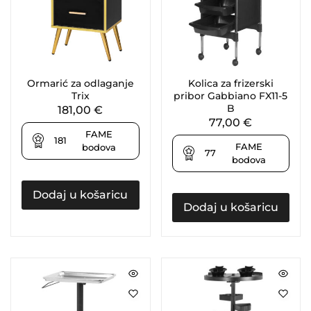
Ormarić za odlaganje
Kolica za frizerski
Trix
pribor Gabbiano FX11-5
B
181,00
€
77,00
€
FAME
181
FAME
bodova
77
bodova
Dodaj u košaricu
Dodaj u košaricu