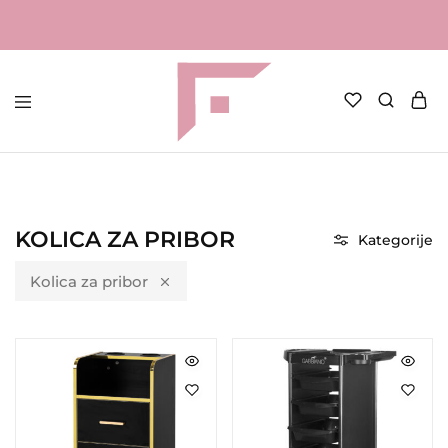
FAME
Profesionalna
Shop
oprema
za
kozmetičke
salone
Početna
Frizerska oprema
Kolica za pribor
KOLICA ZA PRIBOR
Kategorije
Kolica za pribor