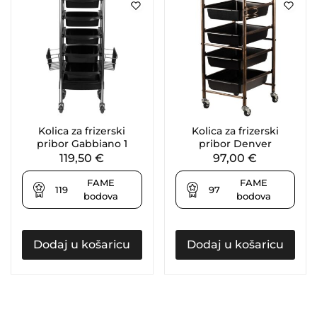
Kolica za frizerski
Kolica za frizerski
pribor Gabbiano 1
pribor Denver
119,50
€
97,00
€
FAME
FAME
119
97
bodova
bodova
Dodaj u košaricu
Dodaj u košaricu