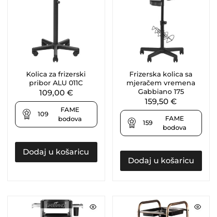
Kolica za frizerski
Frizerska kolica sa
pribor ALU 011C
mjeračem vremena
Gabbiano 175
109,00
€
159,50
€
FAME
109
FAME
bodova
159
bodova
Dodaj u košaricu
Dodaj u košaricu