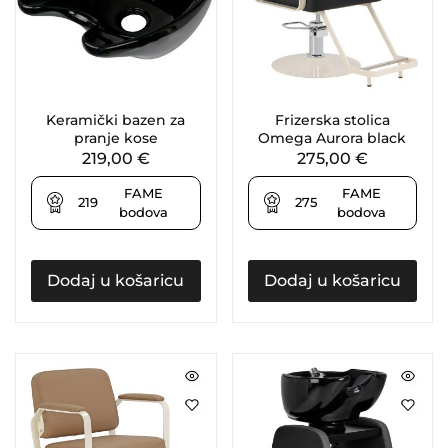
Keramički bazen za
Frizerska stolica
pranje kose
Omega Aurora black
219,00
€
275,00
€
FAME
FAME
219
275
bodova
bodova
Dodaj u košaricu
Dodaj u košaricu