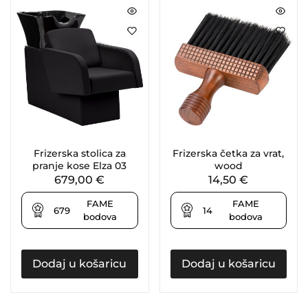
Frizerska stolica za
Frizerska četka za vrat,
pranje kose Elza 03
wood
679,00
€
14,50
€
FAME
FAME
679
14
bodova
bodova
Dodaj u košaricu
Dodaj u košaricu