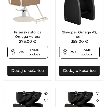
Frizerska stolica
Glavoper Omega A2,
Omega Aurora
crni
275,00
€
359,00
€
FAME
FAME
275
359
bodova
bodova
Dodaj u košaricu
Dodaj u košaricu