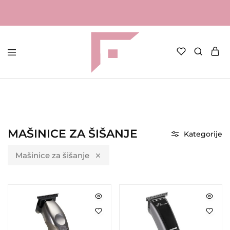
FAME
Profesionalna
Shop
oprema
za
kozmetičke
salone
Početna
Frizerska oprema
Elektronička oprema
Mašinice za šišanje
MAŠINICE ZA ŠIŠANJE
Kategorije
Mašinice za šišanje