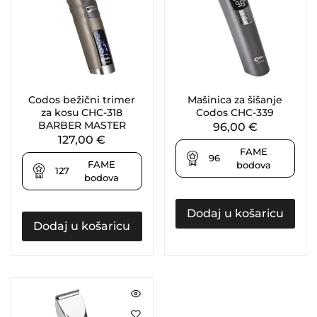
Codos bežični trimer
Mašinica za šišanje
za kosu CHC-318
Codos CHC-339
BARBER MASTER
96,00
€
127,00
€
FAME
96
FAME
bodova
127
bodova
Dodaj u košaricu
Dodaj u košaricu