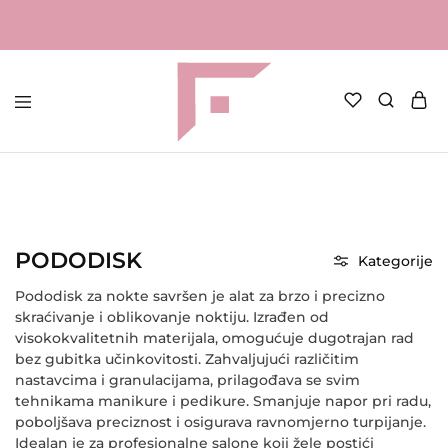
FAME
Profesionalna
Shop
oprema
za
kozmetičke
salone
Početna
Elektronička oprema
Nastavci za brusilice
PODODISK
PODODISK
Kategorije
Pododisk
za nokte savršen je alat za brzo i precizno
skraćivanje i oblikovanje noktiju. Izrađen od
visokokvalitetnih materijala, omogućuje dugotrajan rad
bez gubitka učinkovitosti. Zahvaljujući različitim
nastavcima i granulacijama, prilagođava se svim
tehnikama manikure i pedikure. Smanjuje napor pri radu,
poboljšava preciznost i osigurava ravnomjerno turpijanje.
Idealan je za profesionalne salone koji žele postići