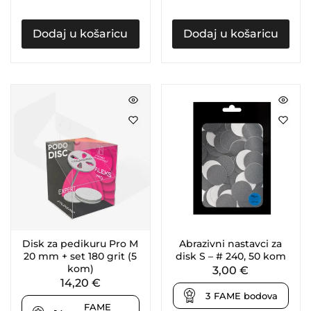
Dodaj u košaricu
Dodaj u košaricu
Disk za pedikuru Pro M
Abrazivni nastavci za
20 mm + set 180 grit (5
disk S – # 240, 50 kom
kom)
3,00
€
14,20
€
3
FAME bodova
FAME