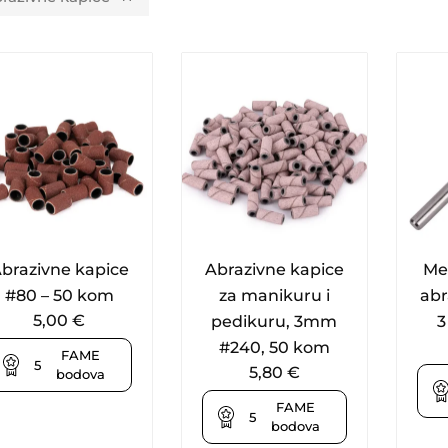
brazivne kapice
Abrazivne kapice
Met
#80 – 50 kom
za manikuru i
abr
5,00
€
pedikuru, 3mm
3
#240, 50 kom
FAME
5
5,80
€
bodova
FAME
5
bodova