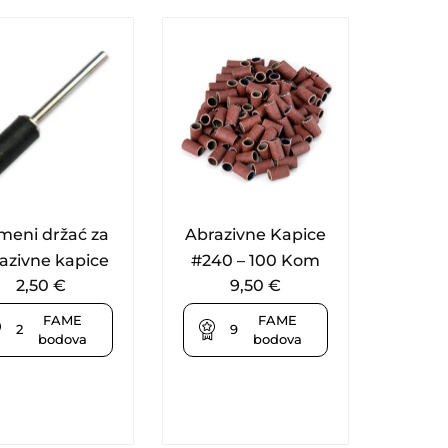
meni držać za
Abrazivne Kapice
azivne kapice
#240 – 100 Kom
2,50
€
9,50
€
FAME
FAME
2
9
bodova
bodova