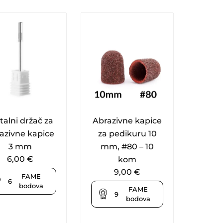
alni držač za
Abrazivne kapice
azivne kapice
za pedikuru 10
3 mm
mm, #80 – 10
6,00
€
kom
9,00
€
FAME
6
bodova
FAME
9
bodova