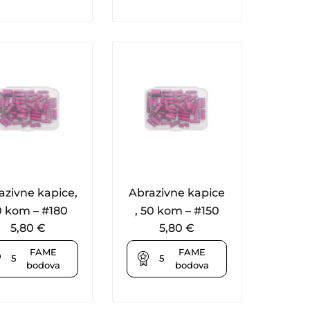
azivne kapice,
Abrazivne kapice
0 kom – #180
, 50 kom – #150
5,80
€
5,80
€
FAME
FAME
5
5
bodova
bodova