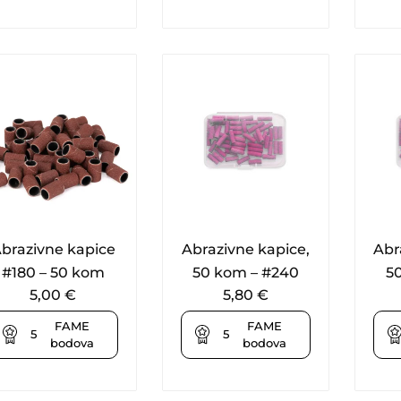
brazivne kapice
Abrazivne kapice,
Abr
#180 – 50 kom
50 kom – #240
5
5,00
€
5,80
€
FAME
FAME
5
5
bodova
bodova