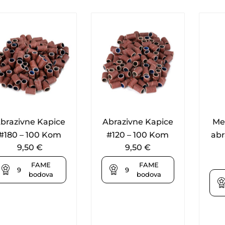
brazivne Kapice
Abrazivne Kapice
Met
#180 – 100 Kom
#120 – 100 Kom
abr
9,50
€
9,50
€
FAME
FAME
9
9
bodova
bodova