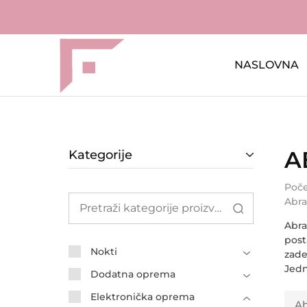
NASLOVNA
FAME
Profesionalna
Shop
oprema
za
kozmetičke
salone
Početn
A
Kategorije
Poč
Abra
Abra
post
Nokti
zade
Jedn
Dodatna oprema
Elektronička oprema
Ab