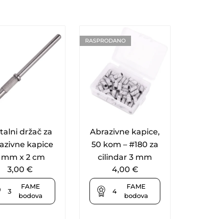
RASPRODANO
alni držač za
Abrazivne kapice,
azivne kapice
50 kom – #180 za
 mm x 2 cm
cilindar 3 mm
3,00
€
4,00
€
FAME
FAME
3
4
bodova
bodova