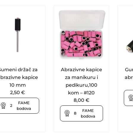
Gumeni držač za
Abrazivne kapice
Gu
brazivne kapice
za manikuru i
abr
10 mm
pedikuru,100
2,50
€
kom – #120
8,00
€
FAME
2
bodova
FAME
8
bodova