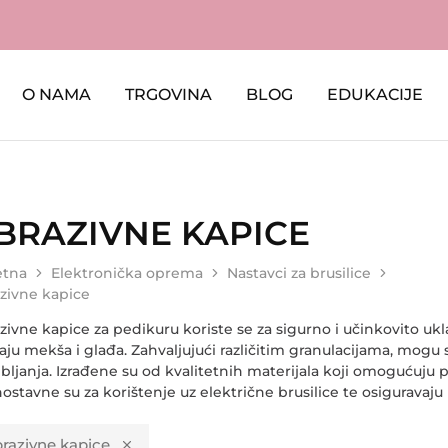
O NAMA
TRGOVINA
BLOG
EDUKACIJE
a
Elektronička oprema
Nastavci za brusilice
Abrazivne
BRAZIVNE KAPICE
etna
Elektronička oprema
Nastavci za brusilice
zivne kapice
zivne kapice
za pedikuru koriste se za sigurno i učinkovito ukl
aju mekša i glađa. Zahvaljujući različitim granulacijama, mogu 
bljanja. Izrađene su od kvalitetnih materijala koji omogućuju p
ostavne su za korištenje uz električne brusilice te osiguravaju 
razivne kapice