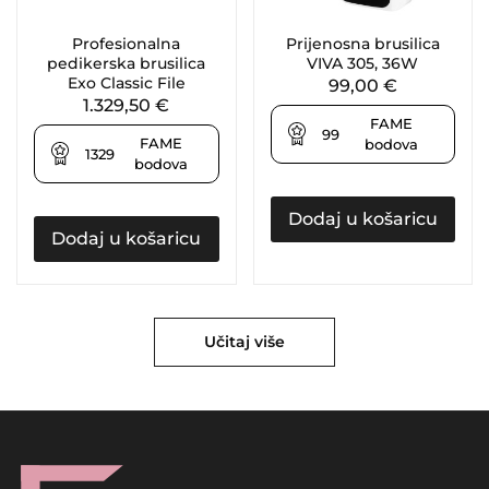
Profesionalna
Prijenosna brusilica
pedikerska brusilica
VIVA 305, 36W
Exo Classic File
99,00
€
1.329,50
€
FAME
99
FAME
bodova
1329
bodova
Dodaj u košaricu
Dodaj u košaricu
Učitaj više