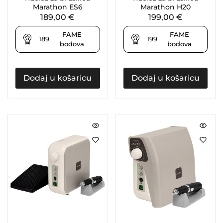
Marathon ES6
Marathon H20
189,00
€
199,00
€
FAME
FAME
189
199
bodova
bodova
Dodaj u košaricu
Dodaj u košaricu