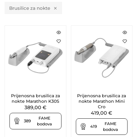
Brusilice za nokte
Prijenosna brusilica za
Prijenosna brusilica za
nokte Marathon K30S
nokte Marathon Mini
Cro
389,00
€
419,00
€
FAME
389
FAME
bodova
419
bodova