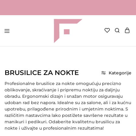
FAME
Profesionalna
Shop
oprema
za
kozmetičke
salone
Početna
Elektronička oprema
Brusilice za nokte
BRUSILICE ZA NOKTE
Kategorije
Profesionalne
brusilice za nokte
omogućuju precizno
oblikovanje, skraćivanje i pripremu noktiju za daljnju
obradu. Ergonomski dizajn i snažan motor osiguravaju
udoban rad bez napora. Idealne su za salone, ali i za kućnu
upotrebu, prilagođene prirodnim i umjetnim noktima. S
različitim nastavcima lako postižete savršene rezultate u
manikuri i pedikuri. Odaberite kvalitetnu brusilicu za
nokte i uživajte u profesionalnim rezultatima!