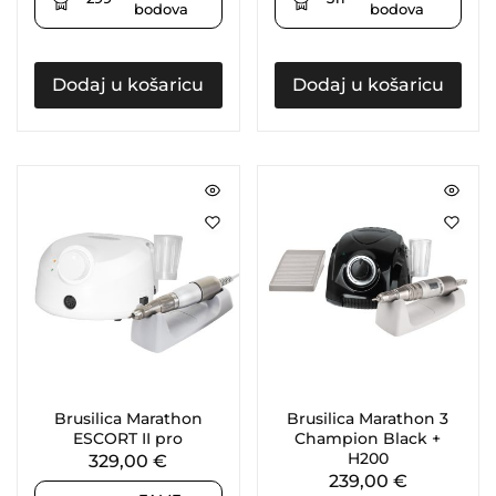
bodova
bodova
Dodaj u košaricu
Dodaj u košaricu
Brusilica Marathon
Brusilica Marathon 3
ESCORT II pro
Champion Black +
H200
329,00
€
239,00
€