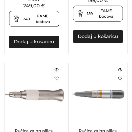
159,00
€
249,00
€
FAME
159
FAME
bodova
249
bodova
Dodaj u košaricu
Dodaj u košaricu
Ručica za brusilicu
Ručica za brusilicu