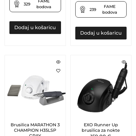
FAME
329
FAME
bodova
239
bodova
Dodaj u košaricu
Dodaj u košaricu
Brusilica MARATHON 3
EXO Runner Up
CHAMPION H35LSP
brusilica za nokte
GRAY