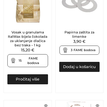
Vosak u granulama
Papirna zaštita za
ItalWax bijela čokolada
limenke
za uklanjanje dlačica
3,90
€
bez traka – 1 kg
15,20
€
3
FAME bodova
FAME
15
bodova
Dodaj u košaricu
Pročitaj više