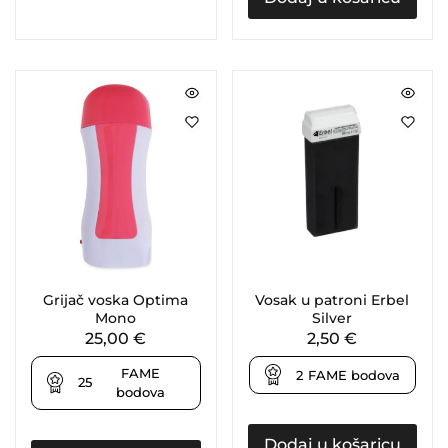
Grijač voska Optima
Vosak u patroni Erbel
Mono
Silver
25,00
€
2,50
€
FAME
2
FAME bodova
25
bodova
Dodaj u košaricu