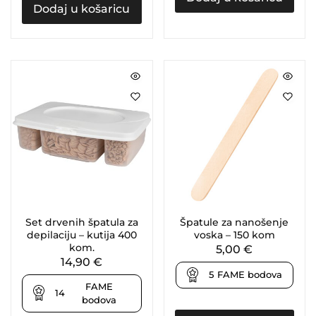
Dodaj u košaricu
Set drvenih špatula za
Špatule za nanošenje
depilaciju – kutija 400
voska – 150 kom
kom.
5,00
€
14,90
€
5
FAME bodova
FAME
14
bodova