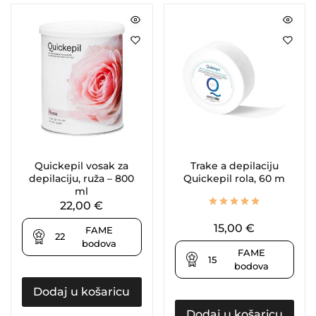
Quickepil vosak za
Trake a depilaciju
depilaciju, ruža – 800
Quickepil rola, 60 m
ml
22,00
€
15,00
€
FAME
22
bodova
FAME
15
bodova
Dodaj u košaricu
Dodaj u košaricu